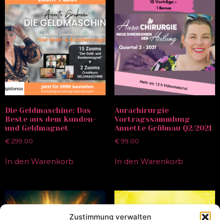
Die Geldmaschine: Das
Aurachirurgie
Beste aus dem Kunden-
Vortragssammlung
und Geldmagnet
Annette Grübnau Q2/2021
€
299.00
€
99.00
In den Warenkorb
In den Warenkorb
Zustimmung verwalten