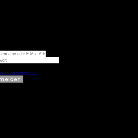
, willkommen zurück!
ngemeldet bleiben
wort vergessen?
melden