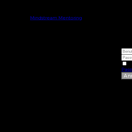
Mindstream Mentoring
Hallo
A
Pass
An
Alle Rechte vorbehalten