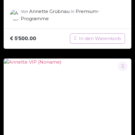
Annette Grübnau
Premium-
Von
In
Programme
€
5'500.00
In den Warenkorb