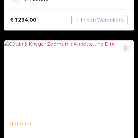
€
1'234.00
In den Warenkorb